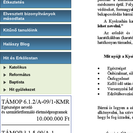
Étkeztetés
Elvesztett bizonyítványok
másodlata
Kitűnő tanulóink
Halászy Blog
Hit és Erkölcstan
Katolikus
Református
Baptista
Hit gyülekezet