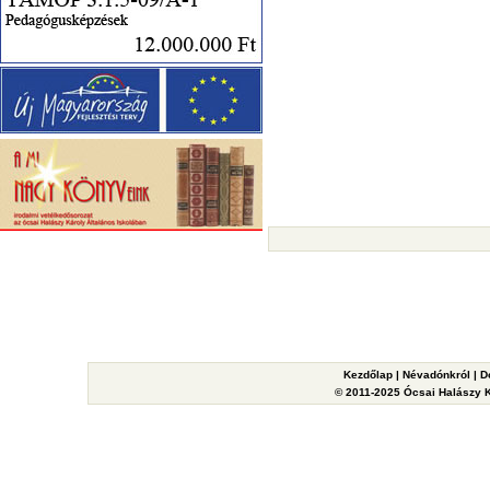
Kezdőlap
|
Névadónkról
|
D
© 2011-2025 Ócsai Halászy Ká