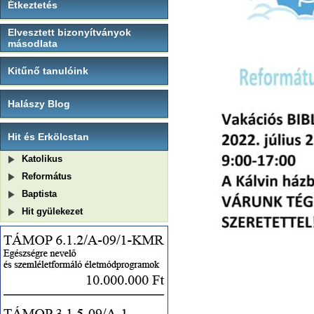
Étkeztetés
Elvesztett bizonyítványok
másodlata
Kitűnő tanulóink
Halászy Blog
Hit és Erkölcstan
Katolikus
Református
Baptista
Hit gyülekezet