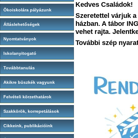
Kedves Családok!
Ökoiskolára pályázunk
Szeretettel várjuk a
házban. A tábor ING
Álláslehetőségek
vehet rajta. Jelent
Nyomtatványok
További szép nyara
Iskolanyitogató
Továbbtanulás
Akikre büszkék vagyunk
Felvételi körzethatárok
Szakkörök, korrepetálások
Cikkeink, publikációink