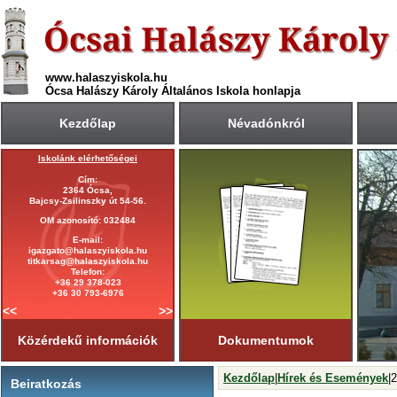
www.halaszyiskola.hu
Ócsa Halászy Károly Általános Iskola honlapja
Kezdőlap
Névadónkról
Iskolánk elérhetőségei
A 2025/2026-ös tanév rendje
Cím:
Első tanítási nap:
2364 Ócsa,
2025. szeptember 1. (hétfő)
Bajcsy-Zsilinszky út 54-56.
Utolsó tanítási nap:
OM azonosító: 032484
2026. június 19. (péntek)
E-mail:
Tanítási napok száma:
igazgato@halaszyiskola.hu
181 nap
titkarsag@halaszyiskola.hu
Első félév
Telefon:
2026. január 23-ig
tart.
+36 29 378-023
+36 30 793-6976
<<
>>
Közérdekű információk
Dokumentumok
Kezdőlap
|
Hírek és Események
|
Beiratkozás