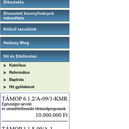
Étkeztetés
Elvesztett bizonyítványok
másodlata
Kitűnő tanulóink
Halászy Blog
Hit és Erkölcstan
Katolikus
Református
Baptista
Hit gyülekezet