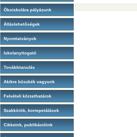
Ökoiskolára pályázunk
Álláslehetőségek
Nyomtatványok
Iskolanyitogató
Továbbtanulás
Akikre büszkék vagyunk
Felvételi körzethatárok
Szakkörök, korrepetálások
Cikkeink, publikációink