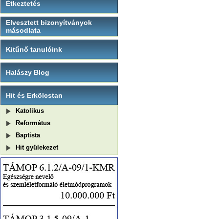
Étkeztetés
Elvesztett bizonyítványok
másodlata
Kitűnő tanulóink
Halászy Blog
Hit és Erkölcstan
Katolikus
Református
Baptista
Hit gyülekezet