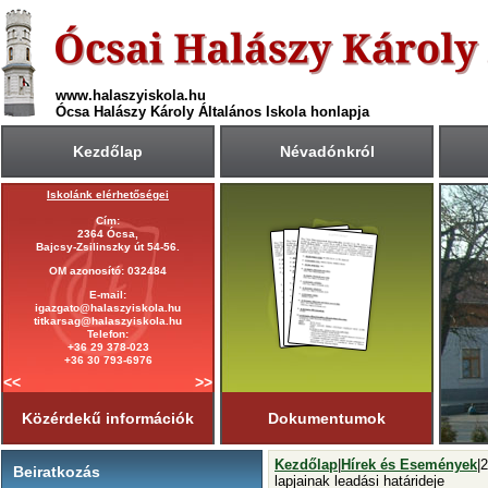
www.halaszyiskola.hu
Ócsa Halászy Károly Általános Iskola honlapja
Kezdőlap
Névadónkról
Iskolánk elérhetőségei
A 2025/2026-ös tanév rendje
Cím:
Első tanítási nap:
2364 Ócsa,
2025. szeptember 1. (hétfő)
Bajcsy-Zsilinszky út 54-56.
Utolsó tanítási nap:
OM azonosító: 032484
2026. június 19. (péntek)
E-mail:
Tanítási napok száma:
igazgato@halaszyiskola.hu
181 nap
titkarsag@halaszyiskola.hu
Első félév
Telefon:
2026. január 23-ig
tart.
+36 29 378-023
+36 30 793-6976
<<
>>
Közérdekű információk
Dokumentumok
Kezdőlap
|
Hírek és Események
|
Beiratkozás
lapjainak leadási határideje