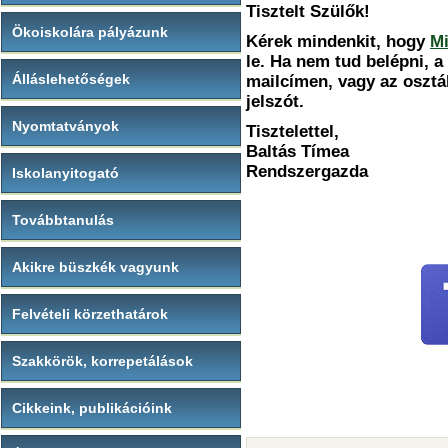
Tisztelt Szülők!
Ökoiskolára pályázunk
Kérek mindenkit, hogy
Mi
le. Ha nem tud belépni, 
Álláslehetőségek
mailcímen, vagy az osztál
jelszót.
Nyomtatványok
Tisztelettel,
Baltás Tímea
Rendszergazda
Iskolanyitogató
Továbbtanulás
Akikre büszkék vagyunk
Felvételi körzethatárok
Szakkörök, korrepetálások
Cikkeink, publikációink