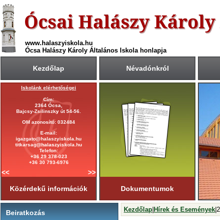
www.halaszyiskola.hu
Ócsa Halászy Károly Általános Iskola honlapja
Kezdőlap
Névadónkról
Iskolánk elérhetőségei
A 2025/2026-ös tanév rendje
Cím:
Első tanítási nap:
2364 Ócsa,
2025. szeptember 1. (hétfő)
Bajcsy-Zsilinszky út 54-56.
Utolsó tanítási nap:
OM azonosító: 032484
2026. június 19. (péntek)
E-mail:
Tanítási napok száma:
igazgato@halaszyiskola.hu
181 nap
titkarsag@halaszyiskola.hu
Első félév
Telefon:
2026. január 23-ig
tart.
+36 29 378-023
+36 30 793-6976
<<
>>
Közérdekű információk
Dokumentumok
Kezdőlap
|
Hírek és Események
|
Beiratkozás