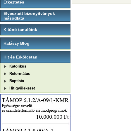
Étkeztetés
Elvesztett bizonyítványok
másodlata
Kitűnő tanulóink
Halászy Blog
Hit és Erkölcstan
Katolikus
Református
Baptista
Hit gyülekezet