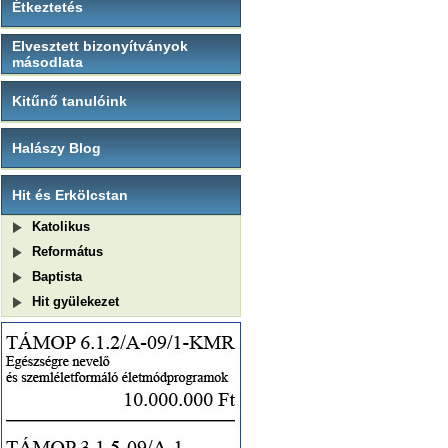
Étkeztetés
Elvesztett bizonyítványok
másodlata
Kitűnő tanulóink
Halászy Blog
Hit és Erkölcstan
Katolikus
Református
Baptista
Hit gyülekezet