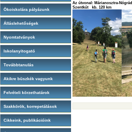
Az útvonal: Márianosztra-Nógrá
Szentkút kb. 120 km
Ökoiskolára pályázunk
Álláslehetőségek
Nyomtatványok
Iskolanyitogató
Továbbtanulás
Akikre büszkék vagyunk
Felvételi körzethatárok
Szakkörök, korrepetálások
Cikkeink, publikációink