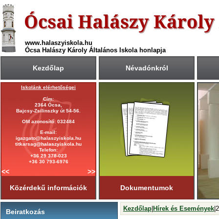
www.halaszyiskola.hu
Ócsa Halászy Károly Általános Iskola honlapja
Kezdőlap
Névadónkról
Iskolánk elérhetőségei
A 2025/2026-ös tanév rendje
Cím:
Első tanítási nap:
2364 Ócsa,
2025. szeptember 1. (hétfő)
Bajcsy-Zsilinszky út 54-56.
Utolsó tanítási nap:
OM azonosító: 032484
2026. június 19. (péntek)
E-mail:
Tanítási napok száma:
igazgato@halaszyiskola.hu
181 nap
titkarsag@halaszyiskola.hu
Első félév
Telefon:
2026. január 23-ig
tart.
+36 29 378-023
+36 30 793-6976
<<
>>
Közérdekű információk
Dokumentumok
Kezdőlap
|
Hírek és Események
|
Beiratkozás